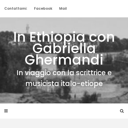
Skip
to
Contattami:
Facebook
Mail
content
In Ethiopia con
Gabriella
Ghermandi
In viaggio con la scrittrice e
musicista italo-etiope